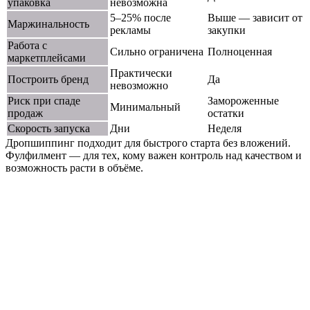
упаковка
невозможна
5–25% после
Выше — зависит от
Маржинальность
рекламы
закупки
Работа с
Сильно ограничена
Полноценная
маркетплейсами
Практически
Построить бренд
Да
невозможно
Риск при спаде
Замороженные
Минимальный
продаж
остатки
Скорость запуска
Дни
Неделя
Дропшиппинг подходит для быстрого старта без вложений.
Фулфилмент — для тех, кому важен контроль над качеством и
возможность расти в объёме.